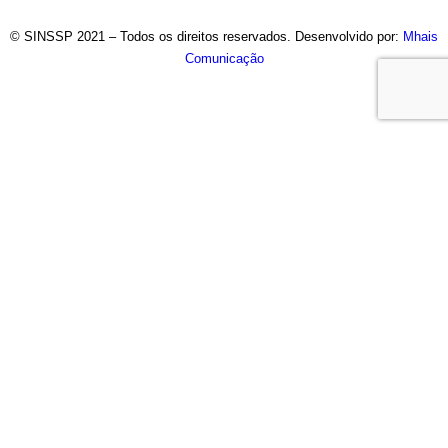
© SINSSP 2021 – Todos os direitos reservados. Desenvolvido por:
Mhais
Comunicação
Usamos cookies em nosso site para fornecer a experiência
mais relevante, lembrando suas preferências e visitas
repetidas. Ao clicar em “Entendi”, concorda com a utilização de
TODOS os cookies.
Saiba Mais
Opções
ENTENDI
Fechar
Visão geral de privacidade
Este site usa cookies para melhorar a sua experiência
enquanto navega pelo site. Destes, os cookies que são
categorizados como necessários são armazenados no seu
navegador, pois são essenciais para o funcionamento das
funcionalidades básicas do site. Também usamos cookies de