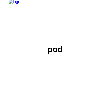
INSTITUCIONAL
JURÍDICO
INSS
pod
SPPREV
PREVIDÊNCIA
SESC
FAQ
CONTATO
PESQUISAR