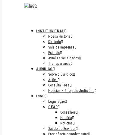
INSTITUCIONAL
Nossa História
Diretoria
Sala de Imprensa
Estatuto
Atualize seus dados
Transparência
JURÍDICO
Sobre o Jurídico
Ações
Consulta TRFs
Notícias – Giro pelo Judiciário
INSS
Legislação
GEAP
Conselhos
História
Notícias
Saúde do Servidor
Previdência complementar