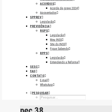
ACORDOS
Acorde de greve 2024
Aposentados
SPPREV
Legislação
PREVIDÊNCIA
RGPS
Legislação
Meu INSS
Site do INSS
Fique Sabendo
RPPS
Legislação
Entendendo a Reforma
SESC
FAQ
CONTATO
E-mail
WhatsApp
PESQUISAR
pec 38