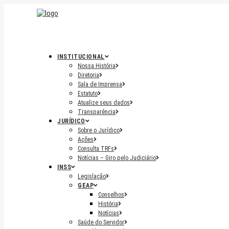
INSTITUCIONAL
Nossa História
Diretoria
Sala de Imprensa
Estatuto
Atualize seus dados
Transparência
JURÍDICO
Sobre o Jurídico
Ações
Consulta TRFs
Notícias – Giro pelo Judiciário
INSS
Legislação
GEAP
Conselhos
História
Notícias
Saúde do Servidor