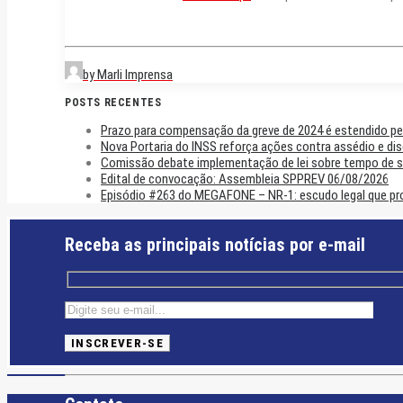
by Marli Imprensa
POSTS RECENTES
Prazo para compensação da greve de 2024 é estendido pe
Nova Portaria do INSS reforça ações contra assédio e di
Comissão debate implementação de lei sobre tempo de se
Edital de convocação: Assembleia SPPREV 06/08/2026
Episódio #263 do MEGAFONE – NR-1: escudo legal que prot
Receba as principais notícias por e-mail