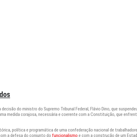
odos
 decisão do ministro do Supremo Tribunal Federal, Flávio Dino, que suspen
uma medida corajosa, necessária e coerente com a Constituição, que enfren
ica, política e programática de uma confederação nacional de trabalhadores 
 com a defesa do conjunto do
funcionalismo
e com a construção de um Estado 