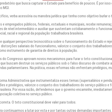
e predatório que busca capturar o Estado para benefício de poucos. É por i
io MGI.
fício, verba acessória ou manobra jurídica que tenha como objetivo burlar o 
s e empregados públicos, federais, estaduais e municipais, recebe remunera
res de nível intermediário e auxiliar que sustentam cotidianamente o funcion
al, racial e regional da população trabalhadora brasileira.
 qualquer perspectiva tecnocrática sobre o funcionamento do Estado e rejei
istorções salariais do funcionalismo, valorize o conjunto dos trabalhadores
omo instrumento de garantia de direitos à população.
s do Congresso aprovam novos mecanismos para furar o teto constituciona
vista, que buscam destruir os serviços públicos sob o falso discurso de combat
das parlamentares. Na prática, essas reformas não enfrentam privilégios, m
orma Administrativa que instrumentaliza esses temas (supersalários e pend
ções e privilégios, valorize o conjunto dos trabalhadores do serviço público 
rasileira. Por essa razão, defendemos que o governo encaminhe, imediatamen
gociação coletiva no serviço público.
correta. O teto constitucional deve valer para todos.
ra continuarmos a lutar por esta e por tantas outras demandas importantes. 