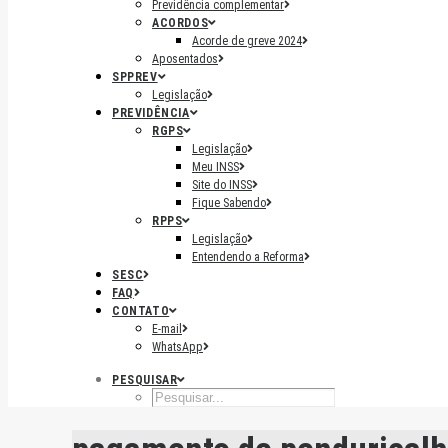
Previdência complementar
ACORDOS
Acorde de greve 2024
Aposentados
SPPREV
Legislação
PREVIDÊNCIA
RGPS
Legislação
Meu INSS
Site do INSS
Fique Sabendo
RPPS
Legislação
Entendendo a Reforma
SESC
FAQ
CONTATO
E-mail
WhatsApp
PESQUISAR