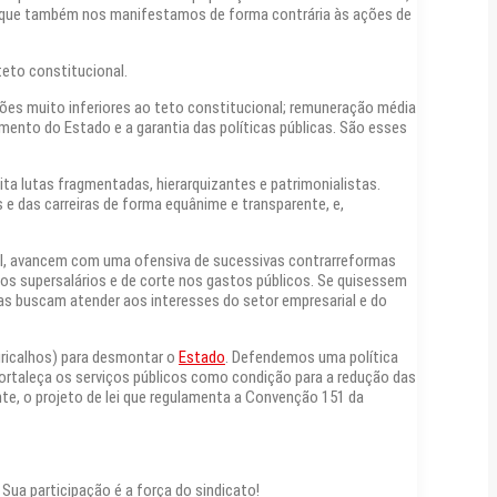
sso que também nos manifestamos de forma contrária às ações de
teto constitucional.
ções muito inferiores ao teto constitucional; remuneração média
amento do Estado e a garantia das políticas públicas. São esses
ta lutas fragmentadas, hierarquizantes e patrimonialistas.
 e das carreiras de forma equânime e transparente, e,
l, avancem com uma ofensiva de sucessivas contrarreformas
e aos supersalários e de corte nos gastos públicos. Se quisessem
as buscam atender aos interesses do setor empresarial e do
uricalhos) para desmontar o
Estado
. Defendemos uma política
e fortaleça os serviços públicos como condição para a redução das
te, o projeto de lei que regulamenta a Convenção 151 da
Sua participação é a força do sindicato!