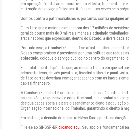
em oposição frontal ao corporativismo elitista, fragmentador 
elitização do serviço público instituídas muitas vezes pelo própr
Somos contra o patrimonialismo e, portanto, contra qualquer arti
É um fato que a maioria esmagadora dos 12 milhões de servidore
geral de pouco mais de 3 mil reais mensais atingindo trabalhado
trabalhadores que expressam, dentro do Estado, a diversidade soci
Por tudo isso, a Condsef/Fenadsef se afasta deliberadamente de
Nosso compromisso é pressionar por uma política que reduza as d
sobretudo, coloque o serviço público no centro do orçamento, c
É absolutamente hipócrita que, ao mesmo tempo em que setore
administrativas, de viés privatista, fiscalista, liberal e puniti
de fato cortar, deveriam começar acabando com as imorais emen
capital financeiro.
A Condsef/Fenadsef é contra os penduricalhos e é contra a Ref
salarial séria, responsável e constitucional, que combata distor
desigualdades sociais e para o atendimento digno à população b
Organização Internacional do Trabalho, garantindo o direito à ne
Em síntese, a decisão do ministro Flávio Dino aponta na direção 
Filie-se ao SINSSP-BR
clicando aqui
. Seu apoio é fundamental pa