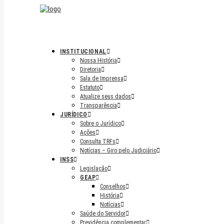
INSTITUCIONAL
Nossa História
Diretoria
Sala de Imprensa
Estatuto
Atualize seus dados
Transparência
JURÍDICO
Sobre o Jurídico
Ações
Consulta TRFs
Notícias – Giro pelo Judiciário
INSS
Legislação
GEAP
Conselhos
História
Notícias
Saúde do Servidor
Previdência complementar