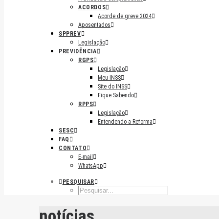
ACORDOS
Acorde de greve 2024
Aposentados
SPPREV
Legislação
PREVIDÊNCIA
RGPS
Legislação
Meu INSS
Site do INSS
Fique Sabendo
RPPS
Legislação
Entendendo a Reforma
SESC
FAQ
CONTATO
E-mail
WhatsApp
PESQUISAR
notícias