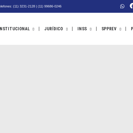
Telefones: (11) 3231-2128 | (11) 99686-0246
INSTITUCIONAL
JURÍDICO
INSS
SPPREV