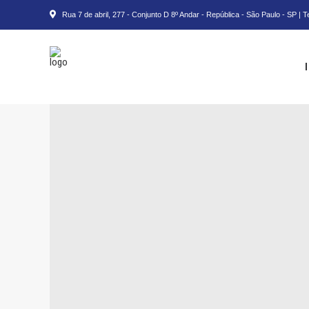
Rua 7 de abril, 277 - Conjunto D 8º Andar - República - São Paulo - SP | 