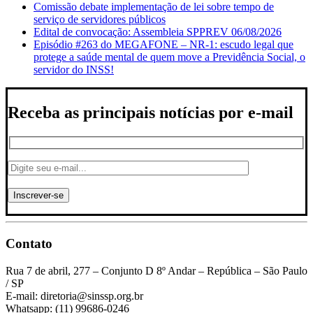
Comissão debate implementação de lei sobre tempo de
serviço de servidores públicos
Edital de convocação: Assembleia SPPREV 06/08/2026
Episódio #263 do MEGAFONE – NR-1: escudo legal que
protege a saúde mental de quem move a Previdência Social, o
servidor do INSS!
Receba as principais notícias por e-mail
Contato
Rua 7 de abril, 277 – Conjunto D 8º Andar – República – São Paulo
/ SP
E-mail: diretoria@sinssp.org.br
Whatsapp: (11) 99686-0246