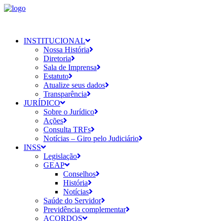
INSTITUCIONAL
Nossa História
Diretoria
Sala de Imprensa
Estatuto
Atualize seus dados
Transparência
JURÍDICO
Sobre o Jurídico
Ações
Consulta TRFs
Notícias – Giro pelo Judiciário
INSS
Legislação
GEAP
Conselhos
História
Notícias
Saúde do Servidor
Previdência complementar
ACORDOS