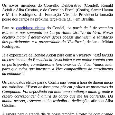
Os novos membros do Conselho Deliberativo (Condel), Ronald
Acioli e Alba Cristina, e do Conselho Fiscal (Confis), Samir Hatum
e Mirian Rodrigues, da Fundação Viva de Previdência tomarão
posse dos cargos na próxima terça-feira (31), em Brasília.
Para os
candidatos eleitos
do Condel,
“a partir de 1 de setembro
estaremos nos somando ao Corpo Administrativo da Viva! Nosso
objetivo maior é desenvolver ações coesas que visem a satisfação
dos participantes e a prosperidade da VivaPrev”,
declarou Mirian
Rodrigues.
Já a expectativa de Ronald Acioli para com a VivaPrev
“está focada
no crescimento da Previdência Associativa e em maior contato com
os participantes, conselheiros e funcionários da Viva. Vamos lutar
para que todos que integram a Viva compartilhem do crescimento
da entidade”.
Os candidatos eleitos para o Confis não veem a hora de darem início
aos trabalhos.
“Estou ansiosa para pôr em prática as promessas da
Campanha. Foi depositado em mim uma confiança muito grande e
espero corresponder à altura do cargo que me foi conferido. Da
minha pessoa, esperem muito trabalho e dedicação,
afirmou Alba
Cristina.
A espera para o grande dia da posse também é forte:
“é com grande