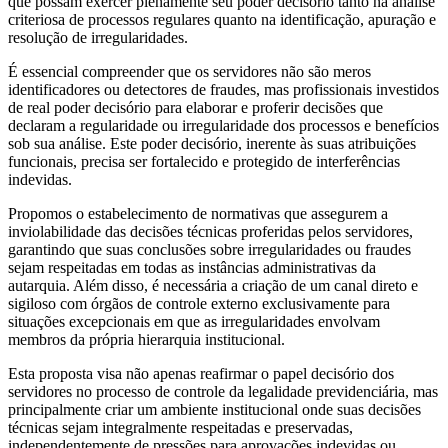
que possam exercer plenamente seu poder decisório tanto na análise
criteriosa de processos regulares quanto na identificação, apuração e
resolução de irregularidades.
É essencial compreender que os servidores não são meros
identificadores ou detectores de fraudes, mas profissionais investidos
de real poder decisório para elaborar e proferir decisões que
declaram a regularidade ou irregularidade dos processos e benefícios
sob sua análise. Este poder decisório, inerente às suas atribuições
funcionais, precisa ser fortalecido e protegido de interferências
indevidas.
Propomos o estabelecimento de normativas que assegurem a
inviolabilidade das decisões técnicas proferidas pelos servidores,
garantindo que suas conclusões sobre irregularidades ou fraudes
sejam respeitadas em todas as instâncias administrativas da
autarquia. Além disso, é necessária a criação de um canal direto e
sigiloso com órgãos de controle externo exclusivamente para
situações excepcionais em que as irregularidades envolvam
membros da própria hierarquia institucional.
Esta proposta visa não apenas reafirmar o papel decisório dos
servidores no processo de controle da legalidade previdenciária, mas
principalmente criar um ambiente institucional onde suas decisões
técnicas sejam integralmente respeitadas e preservadas,
independentemente de pressões para aprovações indevidas ou