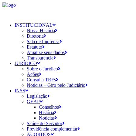
INSTITUCIONAL
Nossa História
Diretoria
Sala de Imprensa
Estatuto
Atualize seus dados
Transparência
JURÍDICO
Sobre o Jurídico
Ações
Consulta TRFs
Notícias – Giro pelo Judiciário
INSS
Legislação
GEAP
Conselhos
História
Notícias
Saúde do Servidor
Previdência complementar
ACORDOS