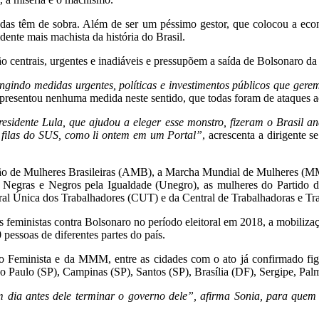
das têm de sobra. Além de ser um péssimo gestor, que colocou a eco
dente mais machista da história do Brasil.
o centrais, urgentes e inadiáveis e pressupõem a saída de Bolsonaro da
ngindo medidas urgentes, políticas e investimentos públicos que ger
apresentou nenhuma medida neste sentido, que todas foram de ataques aos 
esidente Lula, que ajudou a eleger esse monstro, fizeram o Brasil a
filas do SUS, como li ontem em um Portal”
, acrescenta a dirigente
lação de Mulheres Brasileiras (AMB), a Marcha Mundial de Mulhere
Negras e Negros pela Igualdade (Unegro), as mulheres do Partido do
al Única dos Trabalhadores (CUT) e da Central de Trabalhadoras e Tr
 feministas contra Bolsonaro no período eleitoral em 2018, a mobilizaç
pessoas de diferentes partes do país.
Feminista e da MMM, entre as cidades com o ato já confirmado figu
o Paulo (SP), Campinas (SP), Santos (SP), Brasília (DF), Sergipe, Pa
um dia antes dele terminar o governo dele”, afirma Sonia, para que