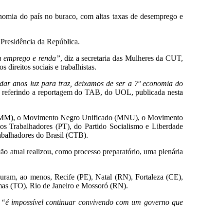
nomia do país no buraco, com altas taxas de desemprego e
 Presidência da República.
em emprego e renda”
, diz a secretaria das Mulheres da CUT,
direitos sociais e trabalhistas.
ndar anos luz para traz, deixamos de ser a 7ª economia do
 se referindo a reportagem do TAB, do UOL, publicada nesta
s (MMM), o Movimento Negro Unificado (MNU), o Movimento
s Trabalhadores (PT), do Partido Socialismo e Liberdade
abalhadores do Brasil (CTB).
ão atual realizou, como processo preparatório, uma plenária
ram, ao menos, Recife (PE), Natal (RN), Fortaleza (CE),
lmas (TO), Rio de Janeiro e Mossoró (RN).
m “é impossível continuar convivendo com um governo que