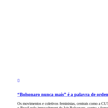
“Bolsonaro nunca mais” é a palavra de ordem
Os movimentos e coletivos feministas, centrais como a CU
o Brasil pelo impeachment de Jair Bolsonaro, contra a fome