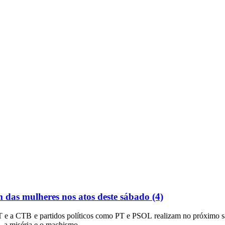
 das mulheres nos atos deste sábado (4)
T e a CTB e partidos políticos como PT e PSOL realizam no próximo 
, a miséria e o machismo.