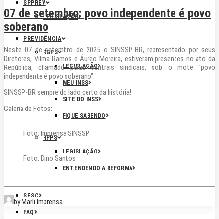
SPPREV
07 de setembro: povo independente é povo
LEGISLAÇÃO
soberano
PREVIDÊNCIA
Neste 07 de setembro de 2025 o SINSSP-BR, representado por seus
RGPS
Diretores, Vilma Ramos e Áureo Moreira, estiveram presentes no ato da
LEGISLAÇÃO
República, chamado pelas centrais sindicais, sob o mote "povo
independente é povo soberano".
MEU INSS
SINSSP-BR sempre do lado certo da história!
SITE DO INSS
Galeria de Fotos:
FIQUE SABENDO
Foto: Imprensa SINSSP
RPPS
LEGISLAÇÃO
Foto: Dino Santos
ENTENDENDO A REFORMA
SESC
by Marli Imprensa
FAQ