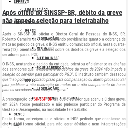
SPPREV
LEGISLAÇÃO
Após ofício do SINSSP-BR, débito da greve
não impede seleção para teletrabalho
PREVIDÊNCIA
RGPS
Após o SINSSP-BR oficiar o Diretor Geral de Pessoas do INSS, SR.
LEGISLAÇÃO
Roberto Carneiro da Silva, solicitando providências quanto a cobrança de
meta no período da greve, o INSS emitiu comunicado oficial, nesta quarta-
MEU INSS
feira (12), orientado as chefias sobre os débitos da greve e a seleção dos
servidores para o PGD.
SITE DO INSS
O INSS, acatando o pedido da entidade, orientou oficialmente as chefias
FIQUE SABENDO
dos servidores que
“a existência de débitos da greve de 2024 não impede a
seleção do servidor para participar do PGD”
. O Instituto também destacou
que
“não pode ser cobrado prazo para compensação ou aberto processo SEI
RPPS
para justificar a não realização de metas ou o não cumprimento de horas
LEGISLAÇÃO
para os servidores com código de greve”.
ENTENDENDO A REFORMA
A preocupação do
SINSSP-BR
era que o servidor que aderiu a última greve,
em 2024, fosse penalizado e não pudesse participar do Programa de
Gestão e Desempenho, na modalidade teletrabalho.
SESC
Desta forma, antecipou-se e oficiou o INSS pedindo que orientasse as
chefias, de forma oficial, para não gerar dúvidas e nem interpretações
FAQ