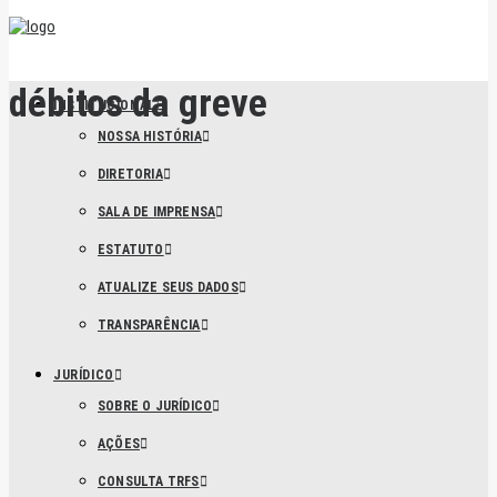
débitos da greve
INSTITUCIONAL
NOSSA HISTÓRIA
DIRETORIA
SALA DE IMPRENSA
ESTATUTO
ATUALIZE SEUS DADOS
TRANSPARÊNCIA
JURÍDICO
SOBRE O JURÍDICO
AÇÕES
CONSULTA TRFS