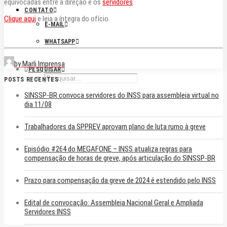
equivocadas entre a direção e os
servidores
.
CONTATO
Clique aqui
e leia a íntegra do ofício.
E-MAIL
WHATSAPP
by Marli Imprensa
PESQUISAR
POSTS RECENTES
SINSSP-BR convoca servidores do INSS para assembleia virtual no
dia 11/08
Trabalhadores da SPPREV aprovam plano de luta rumo à greve
Episódio #264 do MEGAFONE – INSS atualiza regras para
compensação de horas de greve, após articulação do SINSSP-BR
Prazo para compensação da greve de 2024 é estendido pelo INSS
Edital de convocação: Assembleia Nacional Geral e Ampliada
Servidores INSS