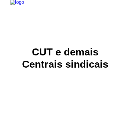
INSTITUCIONAL
JURÍDICO
INSS
CUT e demais
SPPREV
Centrais sindicais
PREVIDÊNCIA
SESC
FAQ
CONTATO
PESQUISAR