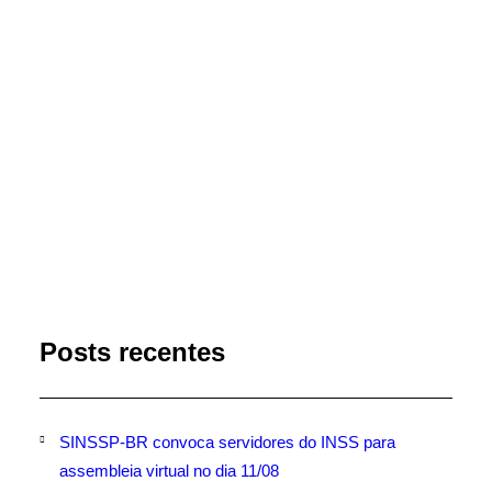
da indústria nacional e da agricultura de forma
sustentável.
by Marli Imprensa
Posts recentes
SINSSP-BR convoca servidores do INSS para
assembleia virtual no dia 11/08