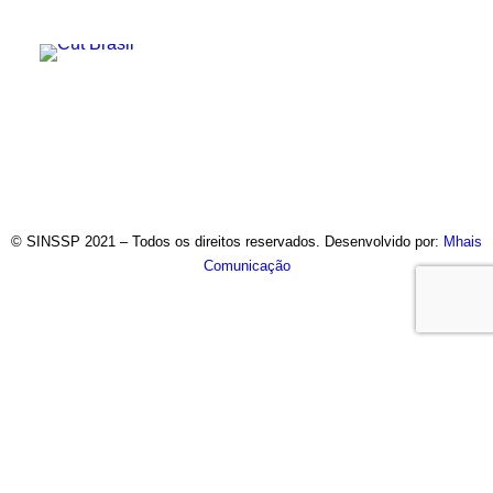
© SINSSP 2021 – Todos os direitos reservados. Desenvolvido por:
Mhais
Comunicação
Usamos cookies em nosso site para fornecer a experiência
mais relevante, lembrando suas preferências e visitas
repetidas. Ao clicar em “Entendi”, concorda com a utilização de
TODOS os cookies.
Saiba Mais
Opções
ENTENDI