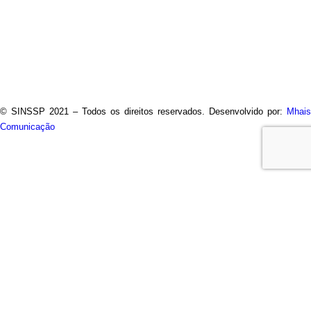
© SINSSP 2021 – Todos os direitos reservados. Desenvolvido por:
Mhais
Comunicação
Usamos cookies em nosso site para fornecer a experiência
mais relevante, lembrando suas preferências e visitas
repetidas. Ao clicar em “Entendi”, concorda com a utilização de
TODOS os cookies.
Saiba Mais
Opções
ENTENDI
Fechar