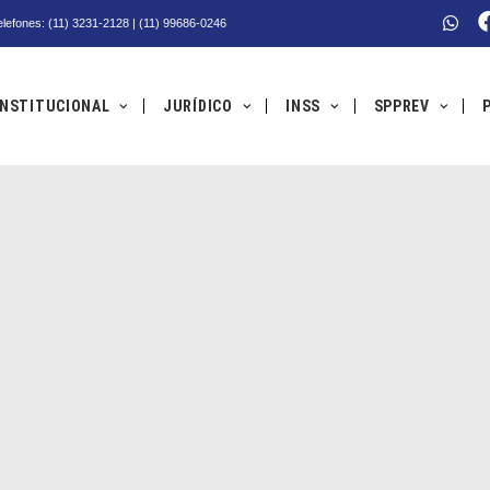
Telefones: (11) 3231-2128 | (11) 99686-0246
INSTITUCIONAL
JURÍDICO
INSS
SPPREV