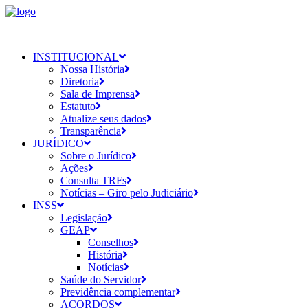
INSTITUCIONAL
Nossa História
Diretoria
Sala de Imprensa
Estatuto
Atualize seus dados
Transparência
JURÍDICO
Sobre o Jurídico
Ações
Consulta TRFs
Notícias – Giro pelo Judiciário
INSS
Legislação
GEAP
Conselhos
História
Notícias
Saúde do Servidor
Previdência complementar
ACORDOS