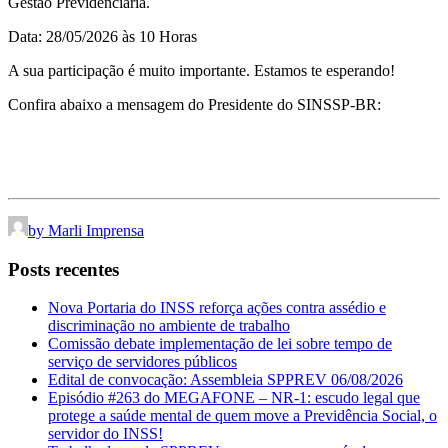
Gestão Previdenciária.
Data: 28/05/2026 às 10 Horas
A sua participação é muito importante. Estamos te esperando!
Confira abaixo a mensagem do Presidente do SINSSP-BR:
by Marli Imprensa
Posts recentes
Nova Portaria do INSS reforça ações contra assédio e
discriminação no ambiente de trabalho
Comissão debate implementação de lei sobre tempo de
serviço de servidores públicos
Edital de convocação: Assembleia SPPREV 06/08/2026
Episódio #263 do MEGAFONE – NR-1: escudo legal que
protege a saúde mental de quem move a Previdência Social, o
servidor do INSS!