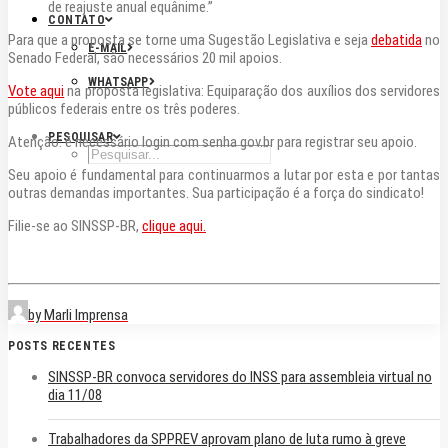
de reajuste anual equânime.”
CONTATO
Para que a proposta se torne uma Sugestão Legislativa e seja
debatida
no
E-MAIL
Senado Federal, são necessários 20 mil apoios.
WHATSAPP
Vote aqui
na proposta legislativa: Equiparação dos auxílios dos servidores
públicos federais entre os três poderes.
PESQUISAR
Atenção: é necessário login com senha gov.br para registrar seu apoio.
Seu apoio é fundamental para continuarmos a lutar por esta e por tantas
outras demandas importantes. Sua participação é a força do sindicato!
Filie-se ao SINSSP-BR,
clique aqui.
by Marli Imprensa
POSTS RECENTES
SINSSP-BR convoca servidores do INSS para assembleia virtual no
dia 11/08
Trabalhadores da SPPREV aprovam plano de luta rumo à greve