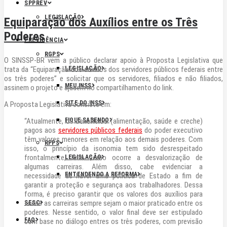
SPPREV
LEGISLAÇÃO
Equiparação dos Auxílios entre os Três
Poderes
PREVIDÊNCIA
RGPS
O SINSSP-BR vem a público declarar apoio à Proposta Legislativa que
LEGISLAÇÃO
trata da “Equiparação dos auxílios dos servidores públicos federais entre
os três poderes” e solicitar que os servidores, filiados e não filiados,
MEU INSS
assinem o projeto e ajudem no compartilhamento do link.
SITE DO INSS
A Proposta Legislativa consiste em:
FIQUE SABENDO
“Atualmente, os benefícios (alimentação, saúde e creche)
pagos aos
servidores públicos federais
do poder executivo
têm valores menores em relação aos demais poderes. Com
RPPS
isso, o princípio da isonomia tem sido desrespeitado
frontalmente, bem como ocorre a desvalorização de
LEGISLAÇÃO
algumas carreiras. Além disso, cabe evidenciar a
ENTENDENDO A REFORMA
necessidade de haver uma política de Estado a fim de
garantir a proteção e segurança aos trabalhadores. Dessa
forma, é preciso garantir que os valores dos auxílios para
todas as carreiras sempre sejam o maior praticado entre os
SESC
poderes. Nesse sentido, o valor final deve ser estipulado
FAQ
com base no diálogo entres os três poderes, com previsão