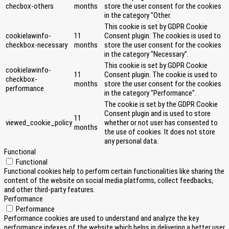
checbox-others
months
store the user consent for the cookies
in the category "Other.
This cookie is set by GDPR Cookie
cookielawinfo-
11
Consent plugin. The cookies is used to
checkbox-necessary
months
store the user consent for the cookies
in the category "Necessary".
This cookie is set by GDPR Cookie
cookielawinfo-
11
Consent plugin. The cookie is used to
checkbox-
months
store the user consent for the cookies
performance
in the category "Performance".
The cookie is set by the GDPR Cookie
Consent plugin and is used to store
11
viewed_cookie_policy
whether or not user has consented to
months
the use of cookies. It does not store
any personal data.
Functional
Functional
Functional cookies help to perform certain functionalities like sharing the
content of the website on social media platforms, collect feedbacks,
and other third-party features.
Performance
Performance
Performance cookies are used to understand and analyze the key
performance indexes of the website which helps in delivering a better user