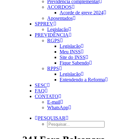
Previdência complementar
ACORDOS
Acorde de greve 2024
Aposentados
SPPREV
Legislação
PREVIDÊNCIA
RGPS
Legislação
Meu INSS
Site do INSS
Fique Sabendo
RPPS
Legislação
Entendendo a Reforma
SESC
FAQ
CONTATO
E-mail
WhatsApp
PESQUISAR