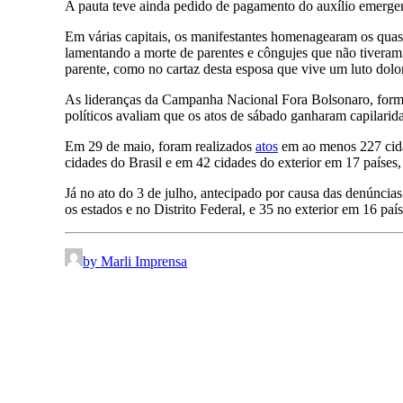
A pauta teve ainda pedido de pagamento do auxílio emergenc
Em várias capitais, os manifestantes homenagearam os quas
lamentando a morte de parentes e côngujes que não tivera
parente, como no cartaz desta esposa que vive um luto dol
As lideranças da Campanha Nacional Fora Bolsonaro, forma
políticos avaliam que os atos de sábado ganharam capilarida
Em 29 de maio, foram realizados
atos
em ao menos 227 cidad
cidades do Brasil e em 42 cidades do exterior em 17 países
Já no ato do 3 de julho, antecipado por causa das denúncia
os estados e no Distrito Federal, e 35 no exterior em 16 país
by Marli Imprensa