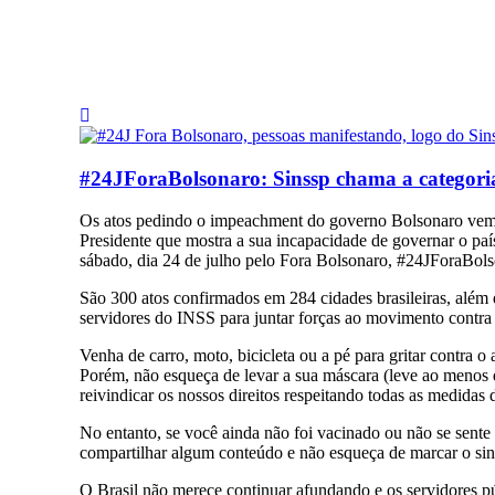
#24JForaBolsonaro: Sinssp chama a categoria
Os atos pedindo o impeachment do governo Bolsonaro vem g
Presidente que mostra a sua incapacidade de governar o paí
sábado, dia 24 de julho pelo Fora Bolsonaro, #24JForaBols
São 300 atos confirmados em 284 cidades brasileiras, além
servidores do INSS para juntar forças ao movimento contra 
Venha de carro, moto, bicicleta ou a pé para gritar contra o 
Porém, não esqueça de levar a sua máscara (leve ao menos du
reivindicar os nossos direitos respeitando todas as medidas 
No entanto, se você ainda não foi vacinado ou não se sente 
compartilhar algum conteúdo e não esqueça de marcar o sin
O Brasil não merece continuar afundando e os servidores pú