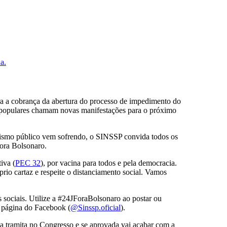
a a cobrança da abertura do processo de impedimento do
tos populares chamam novas manifestações para o próximo
nalismo público vem sofrendo, o SINSSP convida todos os
Fora Bolsonaro.
iva (
PEC 32
), por vacina para todos e pela democracia.
prio cartaz e respeite o distanciamento social. Vamos
s sociais. Utilize a #24JForaBolsonaro ao postar ou
a página do Facebook (
@Sinssp.oficial
).
va tramita no Congresso e se aprovada vai acabar com a