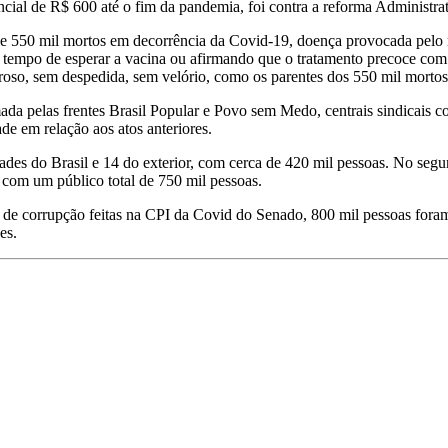
ial de R$ 600 até o fim da pandemia, foi contra a reforma Administrati
e 550 mil mortos em decorrência da Covid-19, doença provocada pelo n
m tempo de esperar a vacina ou afirmando que o tratamento precoce co
oroso, sem despedida, sem velório, como os parentes dos 550 mil morto
da pelas frentes Brasil Popular e Povo sem Medo, centrais sindicais
de em relação aos atos anteriores.
es do Brasil e 14 do exterior, com cerca de 420 mil pessoas. No segu
, com um público total de 750 mil pessoas.
s de corrupção feitas na CPI da Covid do Senado, 800 mil pessoas fora
es.