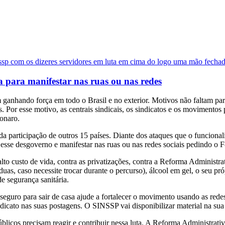
 para manifestar nas ruas ou nas redes
anhando força em todo o Brasil e no exterior. Motivos não faltam par
s. Por esse motivo, as centrais sindicais, os sindicatos e os movimen
onaro.
 da participação de outros 15 países. Diante dos ataques que o funcio
esse desgoverno e manifestar nas ruas ou nas redes sociais pedindo o 
alto custo de vida, contra as privatizações, contra a Reforma Administrat
as, caso necessite trocar durante o percurso), álcool em gel, o seu pró
de segurança sanitária.
seguro para sair de casa ajude a fortalecer o movimento usando as rede
dicato nas suas postagens. O SINSSP vai disponibilizar material na su
blicos precisam reagir e contribuir nessa luta. A Reforma Administrati