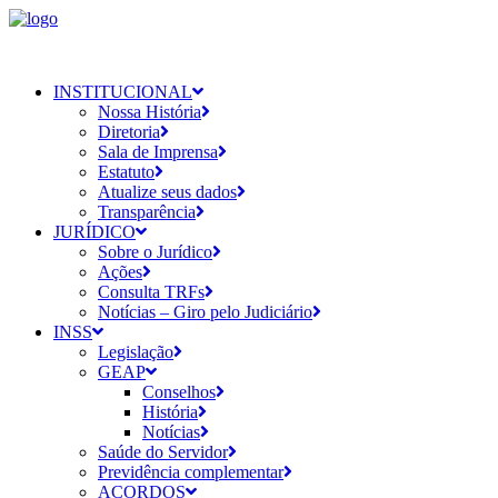
INSTITUCIONAL
Nossa História
Diretoria
Sala de Imprensa
Estatuto
Atualize seus dados
Transparência
JURÍDICO
Sobre o Jurídico
Ações
Consulta TRFs
Notícias – Giro pelo Judiciário
INSS
Legislação
GEAP
Conselhos
História
Notícias
Saúde do Servidor
Previdência complementar
ACORDOS