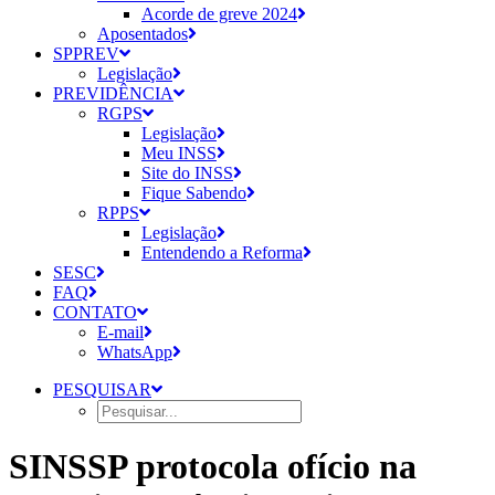
Acorde de greve 2024
Aposentados
SPPREV
Legislação
PREVIDÊNCIA
RGPS
Legislação
Meu INSS
Site do INSS
Fique Sabendo
RPPS
Legislação
Entendendo a Reforma
SESC
FAQ
CONTATO
E-mail
WhatsApp
PESQUISAR
SINSSP protocola ofício na