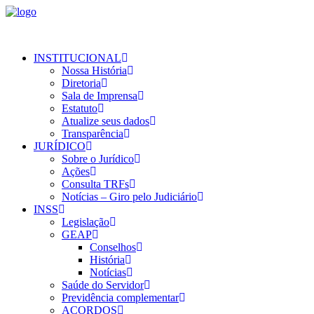
INSTITUCIONAL
Nossa História
Diretoria
Sala de Imprensa
Estatuto
Atualize seus dados
Transparência
JURÍDICO
Sobre o Jurídico
Ações
Consulta TRFs
Notícias – Giro pelo Judiciário
INSS
Legislação
GEAP
Conselhos
História
Notícias
Saúde do Servidor
Previdência complementar
ACORDOS