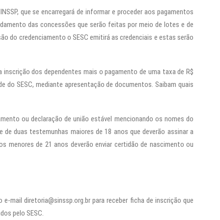
SINSSP, que se encarregará de informar e proceder aos pagamentos
ndamento das concessões que serão feitas por meio de lotes e de
o do credenciamento o SESC emitirá as credenciais e estas serão
r a inscrição dos dependentes mais o pagamento de uma taxa de R$
nidade do SESC, mediante apresentação de documentos. Saibam quais
asamento ou declaração de união estável mencionando os nomes do
e de duas testemunhas maiores de 18 anos que deverão assinar a
hos menores de 21 anos deverão enviar certidão de nascimento ou
 e-mail diretoria@sinssp.org.br para receber ficha de inscrição que
ados pelo SESC.