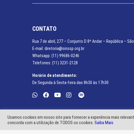
CONTATO
Rua 7 de abril, 277 – Conjunto D 8º Andar – República – São
E-mail: diretoria@sinssp.org.br
Whatsapp: (11) 99686-0246
Telefones: (11) 3231-2128
Horário de atendimento:
De Segunda à Sexta-feira das 8h30 às 17h30
Usamos cookies em nosso site para fornecer a experiência mais relevante
concorda com a utilização de TODOS os cookies.
Saiba Mais
© SINSSP 2021 – Todos os direitos reservados. Desenvolvido p