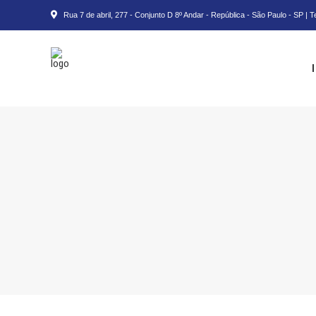
Rua 7 de abril, 277 - Conjunto D 8º Andar - República - São Paulo - SP | 