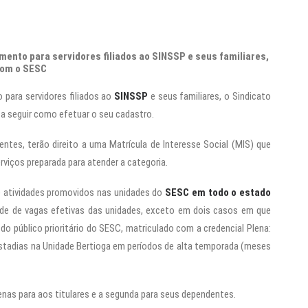
imento para servidores filiados ao SINSSP e seus familiares,
com o SESC
o para servidores filiados ao
SINSSP
e seus familiares, o Sindicato
a a seguir como efetuar o seu cadastro.
tes, terão direito a uma Matrícula de Interesse Social (MIS) que
viços preparada para atender a categoria.
 e atividades promovidos nas unidades do
SESC em todo o estado
dade de vagas efetivas das unidades, exceto em dois casos em que
 do público prioritário do SESC, matriculado com a credencial Plena:
stadias na Unidade Bertioga em períodos de alta temporada (meses
enas para aos titulares e a segunda para seus dependentes.