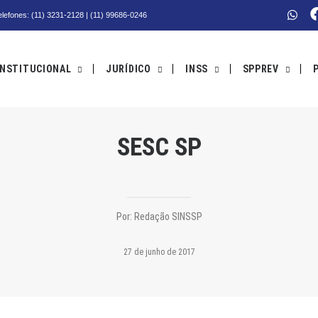
Telefones: (11) 3231-2128 | (11) 99686-0246
INSTITUCIONAL
JURÍDICO
INSS
SPPREV
SESC SP
Por:
Redação SINSSP
27 de junho de 2017