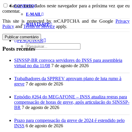
Salvar meus dados neste navegador para a próxima vez que eu
CONTATO
comentar.
E-MAIL
This site is protected by reCAPTCHA and the Google
Privacy
WHATSAPP
Policy
and
Terms of Service
apply.
PESQUISAR
Posts recentes
SINSSP-BR convoca servidores do INSS para assembleia
virtual no dia 11/08
7 de agosto de 2026
Trabalhadores da SPPREV aprovam plano de luta rumo à
greve
7 de agosto de 2026
Episódio #264 do MEGAFONE – INSS atualiza regras para
compensação de horas de greve, após articulação do SINSSP-
BR
7 de agosto de 2026
Prazo para compensação da greve de 2024 é estendido pelo
INSS
6 de agosto de 2026