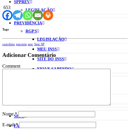
SPPREV
653
LEGISLAÇÃO
PREVIDÊNCIA
Tags
RGPS
LEGISLAÇÃO
convênio
parceria
sesc
Sesc SP
MEU INSS
Adicionar Comentário
SITE DO INSS
Comment
FIQUE SABENDO
RPPS
LEGISLAÇÃO
ENTENDENDO A REFORMA
Nome
*
SESC
E-mail
*
FAQ