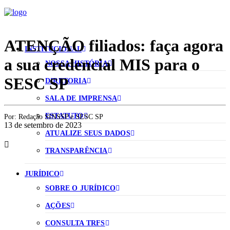
ATENÇÃO filiados: faça agora
INSTITUCIONAL
a sua credencial MIS para o
NOSSA HISTÓRIA
SESC SP
DIRETORIA
SALA DE IMPRENSA
ESTATUTO
Por:
Redação SINSSP e SESC SP
13 de setembro de 2023
ATUALIZE SEUS DADOS
TRANSPARÊNCIA
JURÍDICO
SOBRE O JURÍDICO
AÇÕES
CONSULTA TRFS