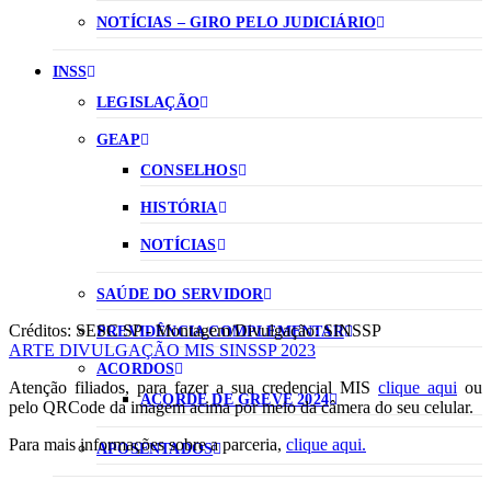
NOTÍCIAS – GIRO PELO JUDICIÁRIO
INSS
LEGISLAÇÃO
GEAP
CONSELHOS
HISTÓRIA
NOTÍCIAS
SAÚDE DO SERVIDOR
Créditos: SESC SP - Montagem/Divulgação: SINSSP
PREVIDÊNCIA COMPLEMENTAR
ARTE DIVULGAÇÃO MIS SINSSP 2023
ACORDOS
Atenção filiados, para fazer a sua credencial MIS
clique aqui
ou
ACORDE DE GREVE 2024
pelo QRCode da imagem acima por meio da câmera do seu celular.
Para mais informações sobre a parceria,
clique aqui.
APOSENTADOS