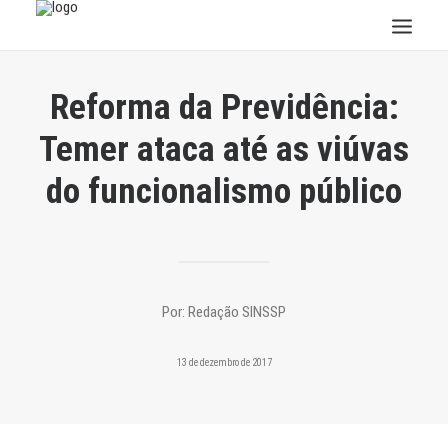
INSTITUCIONAL
Reforma da Previdência:
JURÍDICO
Temer ataca até as viúvas
INSS
do funcionalismo público
SPPREV
PREVIDÊNCIA
SESC
FAQ
Por:
Redação SINSSP
CONTATO
PESQUISAR
13 de dezembro de 2017