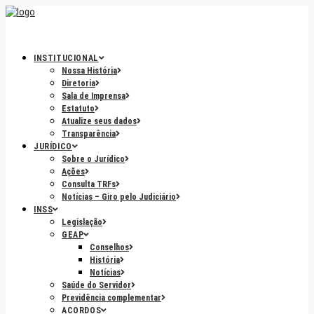
INSTITUCIONAL
Nossa História
Diretoria
Sala de Imprensa
Estatuto
Atualize seus dados
Transparência
JURÍDICO
Sobre o Jurídico
Ações
Consulta TRFs
Notícias – Giro pelo Judiciário
INSS
Legislação
GEAP
Conselhos
História
Notícias
Saúde do Servidor
Previdência complementar
ACORDOS