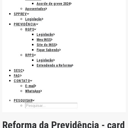
Acorde de greve 2024
Aposentados
SPPREV
Legislação
PREVIDÊNCIA
RGPS
Legislação
Meu INSS
Site do INSS
Fique Sabendo
RPPS
Legislação
Entendendo a Reforma
SESC
FAQ
CONTATO
E-mail
WhatsApp
PESQUISAR
Reforma da Previdência - card