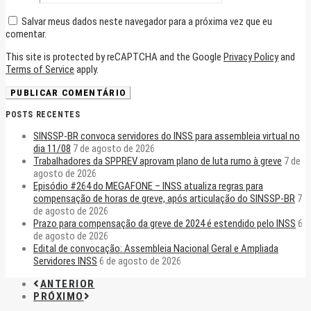
Salvar meus dados neste navegador para a próxima vez que eu
comentar.
This site is protected by reCAPTCHA and the Google
Privacy Policy
and
Terms of Service
apply.
POSTS RECENTES
SINSSP-BR convoca servidores do INSS para assembleia virtual no
dia 11/08
7 de agosto de 2026
Trabalhadores da SPPREV aprovam plano de luta rumo à greve
7 de
agosto de 2026
Episódio #264 do MEGAFONE – INSS atualiza regras para
compensação de horas de greve, após articulação do SINSSP-BR
7
de agosto de 2026
Prazo para compensação da greve de 2024 é estendido pelo INSS
6
de agosto de 2026
Edital de convocação: Assembleia Nacional Geral e Ampliada
Servidores INSS
6 de agosto de 2026
ANTERIOR
PRÓXIMO