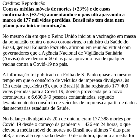
Créditos: Reprodução
Com as médias móveis de mortes (+23%) e de casos
confirmados (+37%) aumentando e o país ultrapassando a
marca de 177 mil vidas perdidas, Brasil não tem data nem
plano para iniciar imunização.
No mesmo dia em que o Reino Unido iniciou a vacinação em massa
da população contra o novo coronavírus, o ministro da Saúde do
Brasil, general Eduardo Pazuello, afirmou em reunião virtual com
governadores que a Agência Nacional de Vigilância Sanitária
(Anvisa) deve demorar 60 dias para aprovar o uso de qualquer
vacina contra a Covid-19 no país.
A informação foi publicada na Folha de S. Paulo quase ao mesmo
tempo em que o consórcio de veículos de imprensa divulgava, às
13h desta terça-feira (8), que o Brasil já tinha registrado 177.400
vidas perdidas para a Covid-19, doença provocada pelo novo
coronavírus, e 6.630.949 pessoas contaminadas, segundo
levantamento do consórcio de veículos de imprensa a partir de dados
das secretarias estaduais de Saúde.
No balanço divulgado às 20h de ontem, eram 177.388 mortes por
Covid-19 desde o começo da pandemia – 426 em 24 horas, o que
elevou a média móvel de mortes no Brasil nos últimos 7 dias para
603, a mais alta registrada desde 10 de outubro, quando a média foi