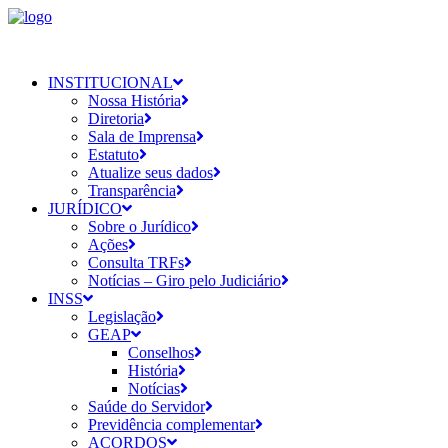
INSTITUCIONAL
Nossa História
Diretoria
Sala de Imprensa
Estatuto
Atualize seus dados
Transparência
JURÍDICO
Sobre o Jurídico
Ações
Consulta TRFs
Notícias – Giro pelo Judiciário
INSS
Legislação
GEAP
Conselhos
História
Notícias
Saúde do Servidor
Previdência complementar
ACORDOS