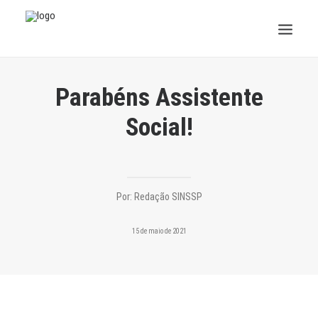
INSTITUCIONAL
Parabéns Assistente
JURÍDICO
Social!
INSS
SPPREV
Por:
Redação SINSSP
PREVIDÊNCIA
15 de maio de 2021
SESC
FAQ