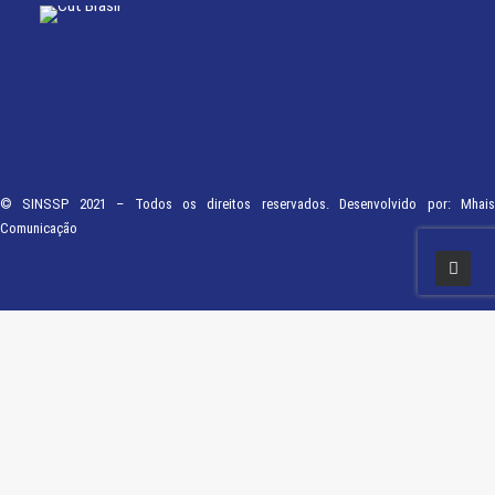
© SINSSP 2021 – Todos os direitos reservados. Desenvolvido por:
Mhais
Comunicação
Usamos cookies em nosso site para fornecer a experiência mais relevante,
lembrando suas preferências e visitas repetidas. Ao clicar em “Entendi”,
concorda com a utilização de TODOS os cookies.
Saiba Mais
Opções
ENTENDI
Fechar