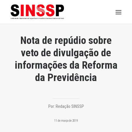
INSTITUCIONAL
Nota de repúdio sobre
JURÍDICO
veto de divulgação de
informações da Reforma
INSS
da Previdência
SPPREV
PREVIDÊNCIA
SESC
Por:
Redação SINSSP
FAQ
11 de março de 2019