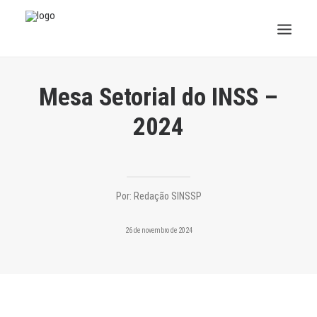
INSTITUCIONAL
Mesa Setorial do INSS –
JURÍDICO
2024
INSS
SPPREV
Por:
Redação SINSSP
PREVIDÊNCIA
26 de novembro de 2024
SESC
FAQ