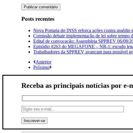
Posts recentes
Nova Portaria do INSS reforça ações contra assédio 
Comissão debate implementação de lei sobre tempo de
Edital de convocação: Assembleia SPPREV 06/08/2
Episódio #263 do MEGAFONE – NR-1: escudo legal q
Trabalhadores da SPPREV avançam para possível gre
Anterior
Próximo
Receba as principais notícias por e-