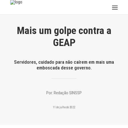
INSTITUCIONAL
Mais um golpe contra a
JURÍDICO
GEAP
INSS
SPPREV
Servidores, cuidado para não caírem em mais uma
PREVIDÊNCIA
emboscada desse governo.
SESC
FAQ
CONTATO
Por:
Redação SINSSP
PESQUISAR
11 de julho de 2022