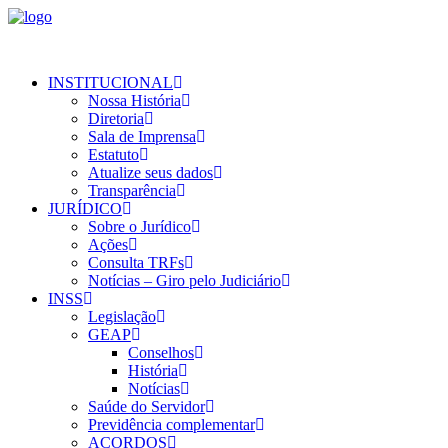
INSTITUCIONAL
Nossa História
Diretoria
Sala de Imprensa
Estatuto
Atualize seus dados
Transparência
JURÍDICO
Sobre o Jurídico
Ações
Consulta TRFs
Notícias – Giro pelo Judiciário
INSS
Legislação
GEAP
Conselhos
História
Notícias
Saúde do Servidor
Previdência complementar
ACORDOS