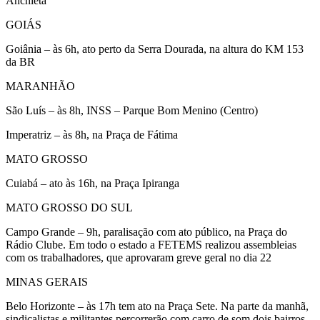
Anchieta
GOIÁS
Goiânia – às 6h, ato perto da Serra Dourada, na altura do KM 153
da BR
MARANHÃO
São Luís – às 8h, INSS – Parque Bom Menino (Centro)
Imperatriz – às 8h, na Praça de Fátima
MATO GROSSO
Cuiabá – ato às 16h, na Praça Ipiranga
MATO GROSSO DO SUL
Campo Grande – 9h, paralisação com ato público, na Praça do
Rádio Clube. Em todo o estado a FETEMS realizou assembleias
com os trabalhadores, que aprovaram greve geral no dia 22
MINAS GERAIS
Belo Horizonte – às 17h tem ato na Praça Sete. Na parte da manhã,
sindicalistas e militantes percorrerão com carro de som dois bairros