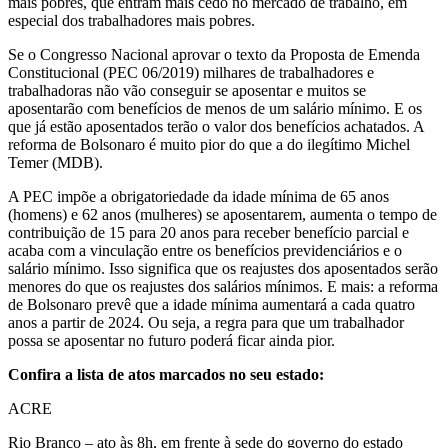
mais pobres, que entram mais cedo no mercado de trabalho, em
especial dos trabalhadores mais pobres.
Se o Congresso Nacional aprovar o texto da Proposta de Emenda
Constitucional (PEC 06/2019) milhares de trabalhadores e
trabalhadoras não vão conseguir se aposentar e muitos se
aposentarão com benefícios de menos de um salário mínimo. E os
que já estão aposentados terão o valor dos benefícios achatados. A
reforma de Bolsonaro é muito pior do que a do ilegítimo Michel
Temer (MDB).
A PEC impõe a obrigatoriedade da idade mínima de 65 anos
(homens) e 62 anos (mulheres) se aposentarem, aumenta o tempo de
contribuição de 15 para 20 anos para receber benefício parcial e
acaba com a vinculação entre os benefícios previdenciários e o
salário mínimo. Isso significa que os reajustes dos aposentados serão
menores do que os reajustes dos salários mínimos. E mais: a reforma
de Bolsonaro prevê que a idade mínima aumentará a cada quatro
anos a partir de 2024. Ou seja, a regra para que um trabalhador
possa se aposentar no futuro poderá ficar ainda pior.
Confira a lista de atos marcados no seu estado:
ACRE
Rio Branco – ato às 8h, em frente à sede do governo do estado