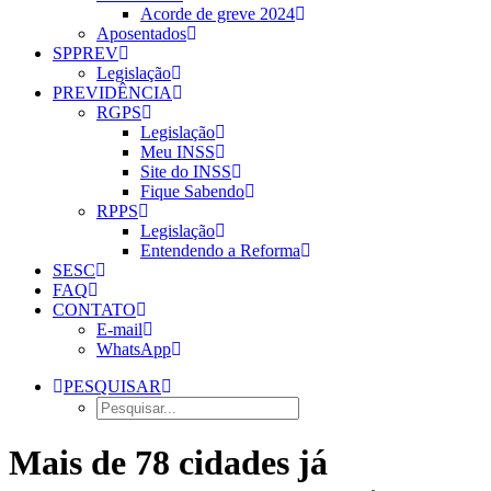
Acorde de greve 2024
Aposentados
SPPREV
Legislação
PREVIDÊNCIA
RGPS
Legislação
Meu INSS
Site do INSS
Fique Sabendo
RPPS
Legislação
Entendendo a Reforma
SESC
FAQ
CONTATO
E-mail
WhatsApp
PESQUISAR
Mais de 78 cidades já