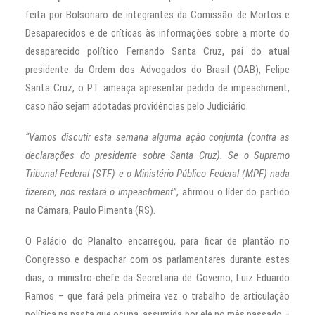
feita por Bolsonaro de integrantes da Comissão de Mortos e
Desaparecidos e de críticas às informações sobre a morte do
desaparecido político Fernando Santa Cruz, pai do atual
presidente da Ordem dos Advogados do Brasil (OAB), Felipe
Santa Cruz, o PT ameaça apresentar pedido de impeachment,
caso não sejam adotadas providências pelo Judiciário.
“Vamos discutir esta semana alguma ação conjunta (contra as
declarações do presidente sobre Santa Cruz). Se o Supremo
Tribunal Federal (STF) e o Ministério Público Federal (MPF) nada
fizerem, nos restará o impeachment”
, afirmou o líder do partido
na Câmara, Paulo Pimenta (RS).
O Palácio do Planalto encarregou, para ficar de plantão no
Congresso e despachar com os parlamentares durante estes
dias, o ministro-chefe da Secretaria de Governo, Luiz Eduardo
Ramos – que fará pela primeira vez o trabalho de articulação
política na pasta que ocupa, assumida por ele no mês passado –