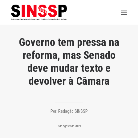
INSTITUCIONAL
Governo tem pressa na
JURÍDICO
reforma, mas Senado
deve mudar texto e
INSS
devolver à Câmara
SPPREV
PREVIDÊNCIA
SESC
Por:
Redação SINSSP
FAQ
7 de agosto de 2019