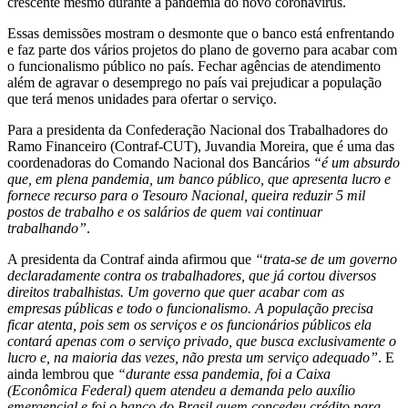
crescente mesmo durante a pandemia do novo coronavírus.
Essas demissões mostram o desmonte que o banco está enfrentando
e faz parte dos vários projetos do plano de governo para acabar com
o funcionalismo público no país. Fechar agências de atendimento
além de agravar o desemprego no país vai prejudicar a população
que terá menos unidades para ofertar o serviço.
Para a presidenta da Confederação Nacional dos Trabalhadores do
Ramo Financeiro (Contraf-CUT), Juvandia Moreira, que é uma das
coordenadoras do Comando Nacional dos Bancários
“é um absurdo
que, em plena pandemia, um banco público, que apresenta lucro e
fornece recurso para o Tesouro Nacional, queira reduzir 5 mil
postos de trabalho e os salários de quem vai continuar
trabalhando”
.
A presidenta da Contraf ainda afirmou que
“trata-se de um governo
declaradamente contra os trabalhadores, que já cortou diversos
direitos trabalhistas. Um governo que quer acabar com as
empresas públicas e todo o funcionalismo. A população precisa
ficar atenta, pois sem os serviços e os funcionários públicos ela
contará apenas com o serviço privado, que busca exclusivamente o
lucro e, na maioria das vezes, não presta um serviço adequado”
. E
ainda lembrou que
“durante essa pandemia, foi a Caixa
(Econômica Federal) quem atendeu a demanda pelo auxílio
emergencial e foi o banco do Brasil quem concedeu crédito para