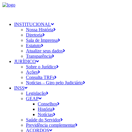
INSTITUCIONAL
Nossa História
Diretoria
Sala de Imprensa
Estatuto
Atualize seus dados
Transparência
JURÍDICO
Sobre o Jurídico
Ações
Consulta TRFs
Notícias – Giro pelo Judiciário
INSS
Legislação
GEAP
Conselhos
História
Notícias
Saúde do Servidor
Previdência complementar
ACORDOS