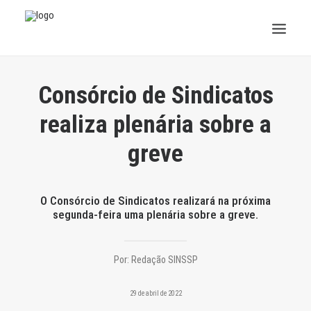
INSTITUCIONAL
Consórcio de Sindicatos
JURÍDICO
realiza plenária sobre a
greve
INSS
SPPREV
O Consórcio de Sindicatos realizará na próxima
segunda-feira uma plenária sobre a greve.
PREVIDÊNCIA
SESC
Por:
Redação SINSSP
FAQ
29 de abril de 2022