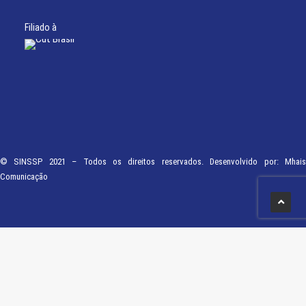
Filiado à
© SINSSP 2021 – Todos os direitos reservados. Desenvolvido por:
Mhais
Comunicação
Usamos cookies em nosso site para fornecer a experiência mais relevante,
lembrando suas preferências e visitas repetidas. Ao clicar em “Entendi”,
concorda com a utilização de TODOS os cookies.
Saiba Mais
Opções
ENTENDI