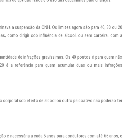
ames de aptidão física e o uso das cadeirinhas para crianças.
inava a suspensão da CNH. Os limites agora são para 40, 30 ou 20
s, como dirigir sob influência de álcool, ou sem carteira, com a
uantidade de infrações gravíssimas. Os 40 pontos é para quem não
 20 é a referência para quem acumular duas ou mais infrações
corporal sob efeito de álcool ou outro psicoativo não poderão ter
vação é necessária a cada 5 anos para condutores com até 65 anos, e