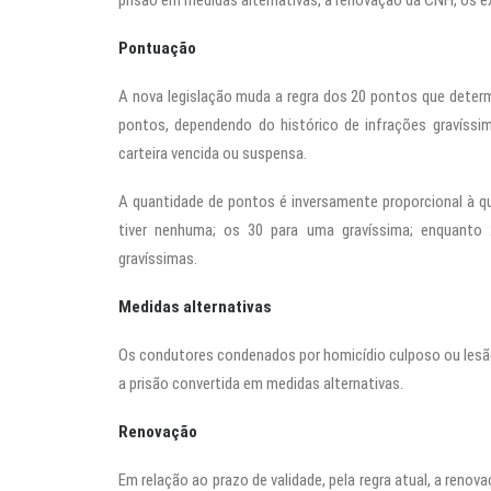
prisão em medidas alternativas, a renovação da CNH, os ex
Pontuação
A nova legislação muda a regra dos 20 pontos que determ
pontos, dependendo do histórico de infrações gravíssima
carteira vencida ou suspensa.
A quantidade de pontos é inversamente proporcional à q
tiver nenhuma; os 30 para uma gravíssima; enquanto
gravíssimas.
Medidas alternativas
Os condutores condenados por homicídio culposo ou lesão 
a prisão convertida em medidas alternativas.
Renovação
Em relação ao prazo de validade, pela regra atual, a reno