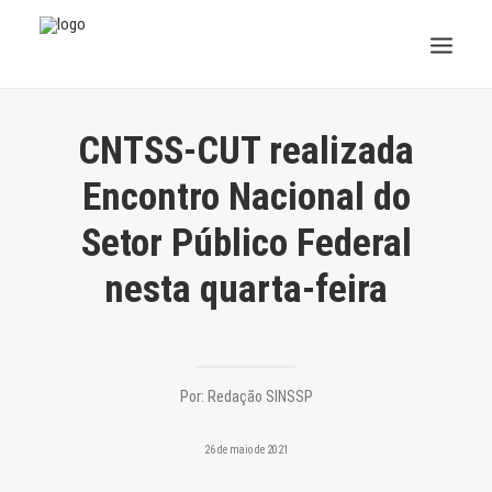
INSTITUCIONAL
CNTSS-CUT realizada
JURÍDICO
Encontro Nacional do
Setor Público Federal
INSS
nesta quarta-feira
SPPREV
PREVIDÊNCIA
SESC
Por:
Redação SINSSP
FAQ
26 de maio de 2021