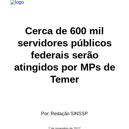
INSTITUCIONAL
Cerca de 600 mil
JURÍDICO
servidores públicos
INSS
federais serão
SPPREV
atingidos por MPs de
PREVIDÊNCIA
Temer
SESC
FAQ
CONTATO
PESQUISAR
Por:
Redação SINSSP
7 de novembro de 2017