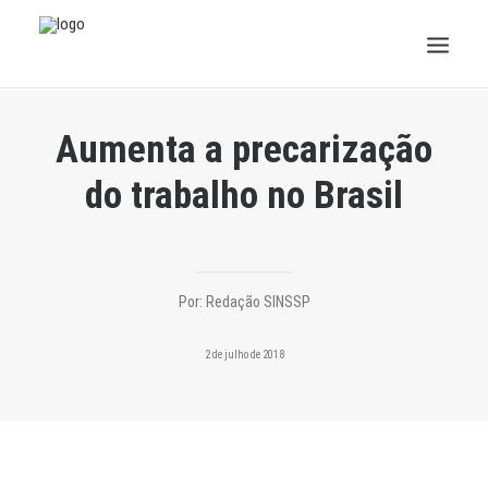
INSTITUCIONAL
Aumenta a precarização
JURÍDICO
do trabalho no Brasil
INSS
SPPREV
Por:
Redação SINSSP
PREVIDÊNCIA
2 de julho de 2018
SESC
FAQ