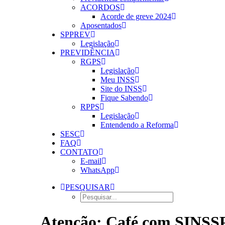
ACORDOS
Acorde de greve 2024
Aposentados
SPPREV
Legislação
PREVIDÊNCIA
RGPS
Legislação
Meu INSS
Site do INSS
Fique Sabendo
RPPS
Legislação
Entendendo a Reforma
SESC
FAQ
CONTATO
E-mail
WhatsApp
PESQUISAR
Atenção: Café com SINSSP