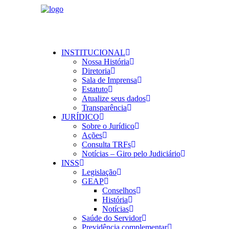
INSTITUCIONAL
Nossa História
Diretoria
Sala de Imprensa
Estatuto
Atualize seus dados
Transparência
JURÍDICO
Sobre o Jurídico
Ações
Consulta TRFs
Notícias – Giro pelo Judiciário
INSS
Legislação
GEAP
Conselhos
História
Notícias
Saúde do Servidor
Previdência complementar