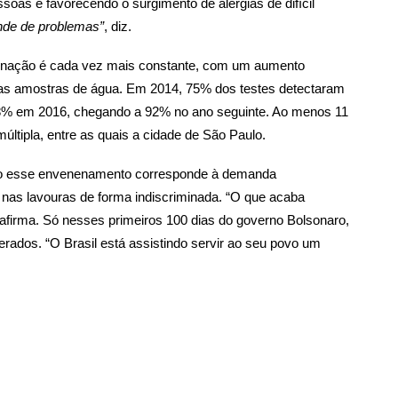
oas e favorecendo o surgimento de alergias de difícil
de de problemas”
, diz.
minação é cada vez mais constante, com um aumento
e das amostras de água. Em 2014, 75% dos testes detectaram
88% em 2016, chegando a 92% no ano seguinte. Ao menos 11
ltipla, entre as quais a cidade de São Paulo.
odo esse envenenamento corresponde à demanda
s nas lavouras de forma indiscriminada. “O que acaba
 afirma. Só nesses primeiros 100 dias do governo Bolsonaro,
rados. “O Brasil está assistindo servir ao seu povo um