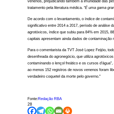
venenos, prejudicando também a imunidade das pess
tratamento pela literatura médica.
“É uma gama gran
De acordo com o levantamento, o índice de conta
significativo entre 2014 a 2017, período de anális
agrotóxicos, índice que subiu para 84% em 2015, 
capitais apresentam ainda dados de contaminação mú
Para o comentarista da TVT José Lopez Feijóo, t
desenfreada do agronegócio, que utiliza agrotóxico
contaminando o lençol freático e os cursos d’água”,
ao menos 152 registros de novos venenos foram libe
verdadeiro coquetel da morte pelo governo.”
Fonte:
Redação RBA
28