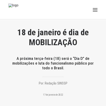
INSTITUCIONAL
18 de janeiro é dia de
JURÍDICO
MOBILIZAÇÃO
INSS
A próxima terça-feira (18) será o “Dia D” de
SPPREV
mobilizações e luta do funcionalismo público por
todo o Brasil.
PREVIDÊNCIA
Por:
Redação SINSSP
SESC
17 de janeiro de 2022
FAQ