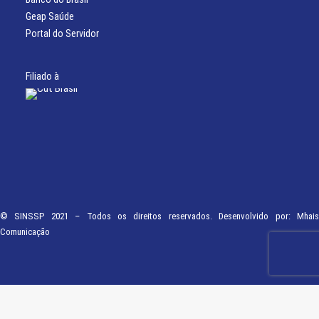
Geap Saúde
Portal do Servidor
Filiado à
© SINSSP 2021 – Todos os direitos reservados. Desenvolvido por:
Mhais
Comunicação
Usamos cookies em nosso site para fornecer a experiência mais relevante,
lembrando suas preferências e visitas repetidas. Ao clicar em “Entendi”,
concorda com a utilização de TODOS os cookies.
Saiba Mais