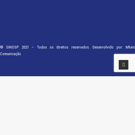
© SINSSP 2021 – Todos os direitos reservados. Desenvolvido por:
Mhais
Comunicação
Usamos cookies em nosso site para fornecer a experiência mais relevante,
lembrando suas preferências e visitas repetidas. Ao clicar em “Entendi”,
concorda com a utilização de TODOS os cookies.
Saiba Mais
Opções
ENTENDI
Fechar
Visão geral de privacidade