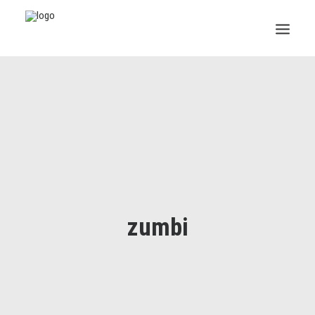
INSTITUCIONAL
JURÍDICO
INSS
SPPREV
PREVIDÊNCIA
zumbi
SESC
FAQ