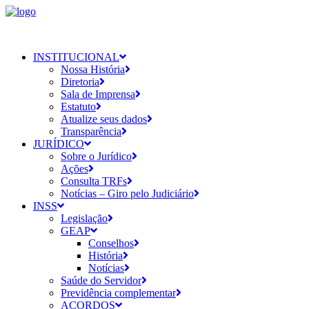
INSTITUCIONAL
Nossa História
Diretoria
Sala de Imprensa
Estatuto
Atualize seus dados
Transparência
JURÍDICO
Sobre o Jurídico
Ações
Consulta TRFs
Notícias – Giro pelo Judiciário
INSS
Legislação
GEAP
Conselhos
História
Notícias
Saúde do Servidor
Previdência complementar
ACORDOS