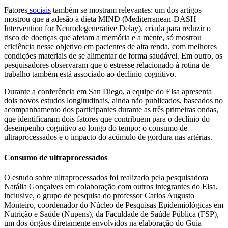
Fatores
sociais
também se mostram relevantes: um dos artigos
mostrou que a adesão à dieta MIND (Mediterranean-DASH
Intervention for Neurodegenerative Delay), criada para reduzir o
risco de doenças que afetam a memória e a mente, só mostrou
eficiência nesse objetivo em pacientes de alta renda, com melhores
condições materiais de se alimentar de forma saudável. Em outro, os
pesquisadores observaram que o estresse relacionado à rotina de
trabalho também está associado ao declínio cognitivo.
Durante a conferência em San Diego, a equipe do Elsa apresenta
dois novos estudos longitudinais, ainda não publicados, baseados no
acompanhamento dos participantes durante as três primeiras ondas,
que identificaram dois fatores que contribuem para o declínio do
desempenho cognitivo ao longo do tempo: o consumo de
ultraprocessados e o impacto do acúmulo de gordura nas artérias.
Consumo de ultraprocessados
O estudo sobre ultraprocessados foi realizado pela pesquisadora
Natália Gonçalves em colaboração com outros integrantes do Elsa,
inclusive, o grupo de pesquisa do professor Carlos Augusto
Monteiro, coordenador do Núcleo de Pesquisas Epidemiológicas em
Nutrição e Saúde (Nupens), da Faculdade de Saúde Pública (FSP),
um dos órgãos diretamente envolvidos na elaboração do Guia