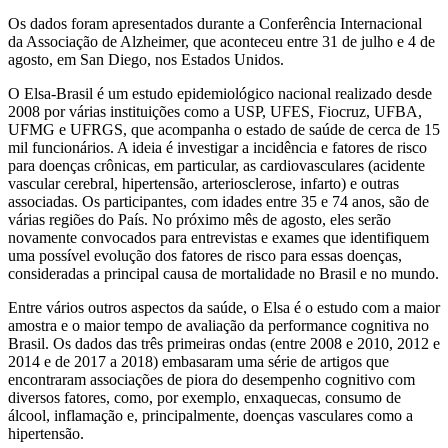
Os dados foram apresentados durante a Conferência Internacional
da Associação de Alzheimer, que aconteceu entre 31 de julho e 4 de
agosto, em San Diego, nos Estados Unidos.
O Elsa-Brasil é um estudo epidemiológico nacional realizado desde
2008 por várias instituições como a USP, UFES, Fiocruz, UFBA,
UFMG e UFRGS, que acompanha o estado de saúde de cerca de 15
mil funcionários. A ideia é investigar a incidência e fatores de risco
para doenças crônicas, em particular, as cardiovasculares (acidente
vascular cerebral, hipertensão, arteriosclerose, infarto) e outras
associadas. Os participantes, com idades entre 35 e 74 anos, são de
várias regiões do País. No próximo mês de agosto, eles serão
novamente convocados para entrevistas e exames que identifiquem
uma possível evolução dos fatores de risco para essas doenças,
consideradas a principal causa de mortalidade no Brasil e no mundo.
Entre vários outros aspectos da saúde, o Elsa é o estudo com a maior
amostra e o maior tempo de avaliação da performance cognitiva no
Brasil. Os dados das três primeiras ondas (entre 2008 e 2010, 2012 e
2014 e de 2017 a 2018) embasaram uma série de artigos que
encontraram associações de piora do desempenho cognitivo com
diversos fatores, como, por exemplo, enxaquecas, consumo de
álcool, inflamação e, principalmente, doenças vasculares como a
hipertensão.