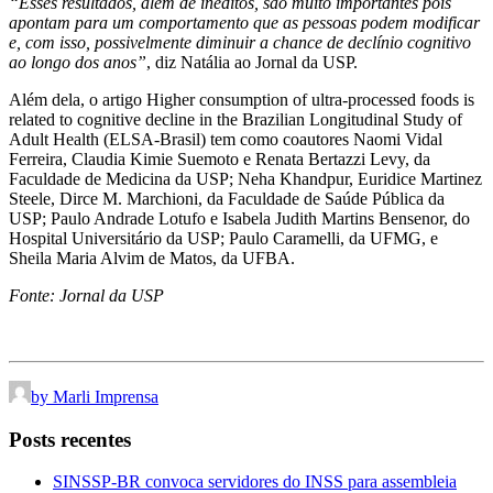
“Esses resultados, além de inéditos, são muito importantes pois
apontam para um comportamento que as pessoas podem modificar
e, com isso, possivelmente diminuir a chance de declínio cognitivo
ao longo dos anos”
, diz Natália ao Jornal da USP.
Além dela, o artigo Higher consumption of ultra-processed foods is
related to cognitive decline in the Brazilian Longitudinal Study of
Adult Health (ELSA-Brasil) tem como coautores Naomi Vidal
Ferreira, Claudia Kimie Suemoto e Renata Bertazzi Levy, da
Faculdade de Medicina da USP; Neha Khandpur, Euridice Martinez
Steele, Dirce M. Marchioni, da Faculdade de Saúde Pública da
USP; Paulo Andrade Lotufo e Isabela Judith Martins Bensenor, do
Hospital Universitário da USP; Paulo Caramelli, da UFMG, e
Sheila Maria Alvim de Matos, da UFBA.
Fonte: Jornal da USP
by Marli Imprensa
Posts recentes
SINSSP-BR convoca servidores do INSS para assembleia