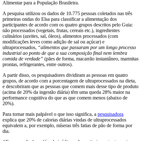
Alimentar para a População Brasileira.
A pesquisa utilizou os dados de 10.775 pessoas coletados nas três
primeiras ondas do Elsa para classificar a alimentação dos
participantes de acordo com os quatro grupos descritos pelo Guia:
não processados (vegetais, frutas, cereais etc.), ingredientes
culinários (azeites, sal, óleos), alimentos processados (com
modificações leves como adição de sal ou açúcar) e
ultraprocessados,
“alimentos que passaram por um longo processo
industrial ao ponto de que a sua composição final nem lembra
comida de verdade”
(pães de forma, macarrão instantâneo, marmitas
prontas, refrigerantes, entre outros).
A partir disso, os pesquisadores dividiram as pessoas em quatro
grupos, de acordo com a porcentagem de ultraprocessados na dieta,
e descobriram que as pessoas que comem mais desse tipo de produto
(acima de 20% da ingestão diária) têm uma queda 28% maior na
performance cognitiva do que as que comem menos (abaixo de
20%).
Para tornar mais palpável o que isso significa, a
pesquisadora
explica que 20% de calorias diárias vindas de ultraprocessados
equivalem a, por exemplo, míseras três fatias de pão de forma por
dia.