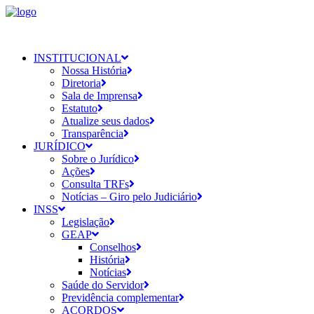
INSTITUCIONAL
Nossa História
Diretoria
Sala de Imprensa
Estatuto
Atualize seus dados
Transparência
JURÍDICO
Sobre o Jurídico
Ações
Consulta TRFs
Notícias – Giro pelo Judiciário
INSS
Legislação
GEAP
Conselhos
História
Notícias
Saúde do Servidor
Previdência complementar
ACORDOS