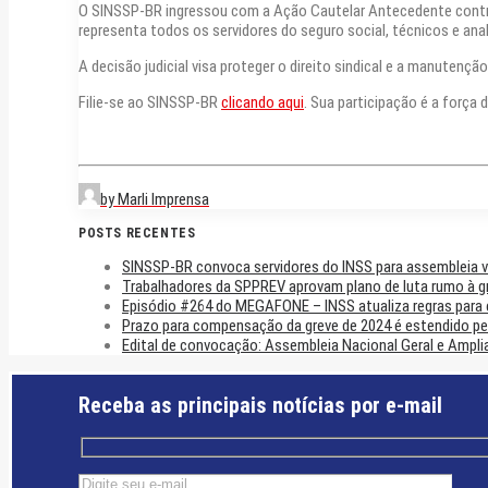
O SINSSP-BR ingressou com a Ação Cautelar Antecedente contra 
representa todos os servidores do seguro social, técnicos e anal
A decisão judicial visa proteger o direito sindical e a manutençã
Filie-se ao SINSSP-BR
clicando aqui
. Sua participação é a força 
by Marli Imprensa
POSTS RECENTES
SINSSP-BR convoca servidores do INSS para assembleia vi
Trabalhadores da SPPREV aprovam plano de luta rumo à g
Episódio #264 do MEGAFONE – INSS atualiza regras para
Prazo para compensação da greve de 2024 é estendido pe
Edital de convocação: Assembleia Nacional Geral e Ampli
Receba as principais notícias por e-mail