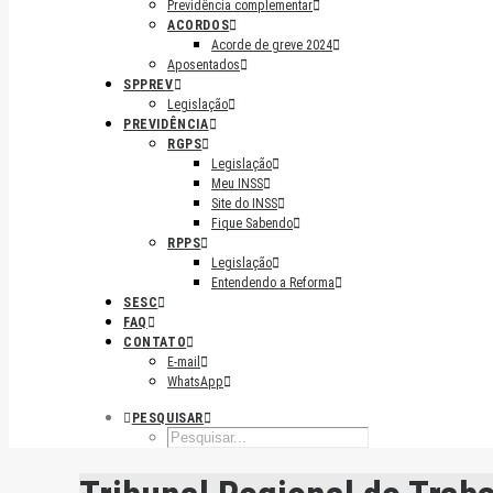
Previdência complementar
ACORDOS
Acorde de greve 2024
Aposentados
SPPREV
Legislação
PREVIDÊNCIA
RGPS
Legislação
Meu INSS
Site do INSS
Fique Sabendo
RPPS
Legislação
Entendendo a Reforma
SESC
FAQ
CONTATO
E-mail
WhatsApp
PESQUISAR