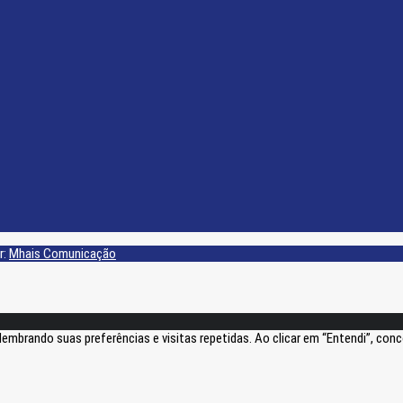
r:
Mhais Comunicação
lembrando suas preferências e visitas repetidas. Ao clicar em “Entendi”, co