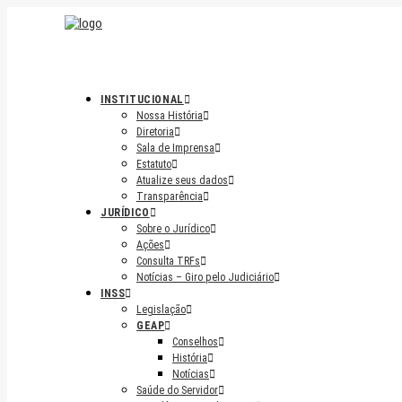
INSTITUCIONAL
Nossa História
Diretoria
Sala de Imprensa
Estatuto
Atualize seus dados
Transparência
JURÍDICO
Sobre o Jurídico
Ações
Consulta TRFs
Notícias – Giro pelo Judiciário
INSS
Legislação
GEAP
Conselhos
História
Notícias
Saúde do Servidor