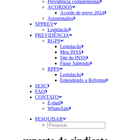
Previdência complementar
ACORDOS
Acorde de greve 2024
Aposentados
SPPREV
Legislação
PREVIDÊNCIA
RGPS
Legislação
Meu INSS
Site do INSS
Fique Sabendo
RPPS
Legislação
Entendendo a Reforma
SESC
FAQ
CONTATO
E-mail
WhatsApp
PESQUISAR