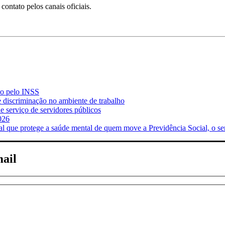
ontato pelos canais oficiais.
do pelo INSS
e discriminação no ambiente de trabalho
 serviço de servidores públicos
026
ue protege a saúde mental de quem move a Previdência Social, o se
mail