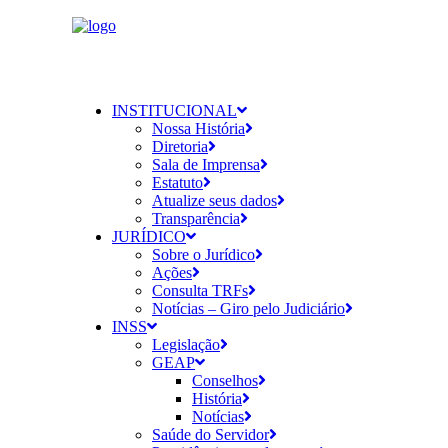
INSTITUCIONAL
Nossa História
Diretoria
Sala de Imprensa
Estatuto
Atualize seus dados
Transparência
JURÍDICO
Sobre o Jurídico
Ações
Consulta TRFs
Notícias – Giro pelo Judiciário
INSS
Legislação
GEAP
Conselhos
História
Notícias
Saúde do Servidor