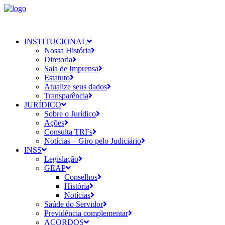
INSTITUCIONAL
Nossa História
Diretoria
Sala de Imprensa
Estatuto
Atualize seus dados
Transparência
JURÍDICO
Sobre o Jurídico
Ações
Consulta TRFs
Notícias – Giro pelo Judiciário
INSS
Legislação
GEAP
Conselhos
História
Notícias
Saúde do Servidor
Previdência complementar
ACORDOS