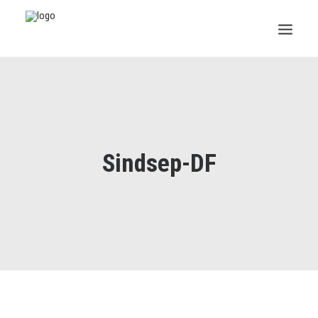
INSTITUCIONAL
JURÍDICO
INSS
Sindsep-DF
SPPREV
PREVIDÊNCIA
SESC
FAQ