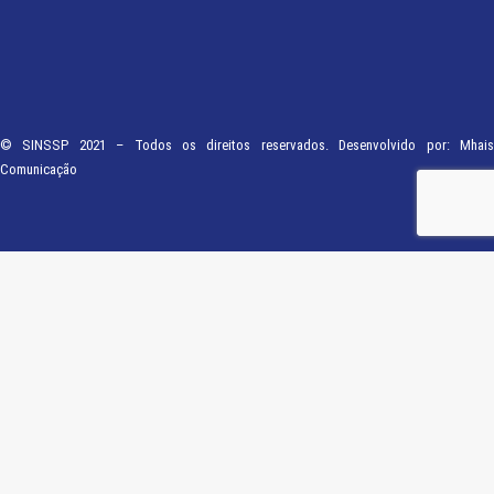
© SINSSP 2021 – Todos os direitos reservados. Desenvolvido por:
Mhais
Comunicação
Usamos cookies em nosso site para fornecer a experiência mais relevante,
lembrando suas preferências e visitas repetidas. Ao clicar em “Entendi”,
concorda com a utilização de TODOS os cookies.
Saiba Mais
Opções
ENTENDI
Fechar
Visão geral de privacidade
Este site usa cookies para melhorar a sua experiência enquanto navega pelo
site. Destes, os cookies que são categorizados como necessários são