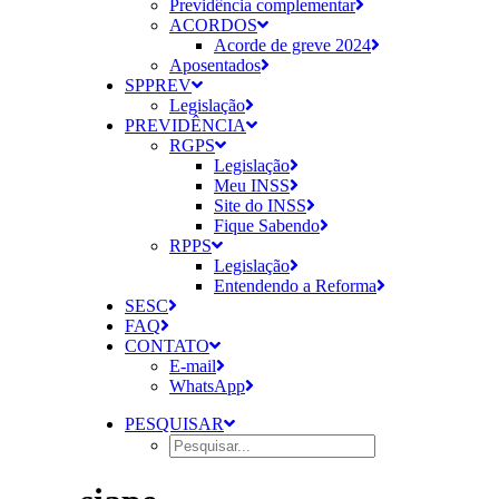
Previdência complementar
ACORDOS
Acorde de greve 2024
Aposentados
SPPREV
Legislação
PREVIDÊNCIA
RGPS
Legislação
Meu INSS
Site do INSS
Fique Sabendo
RPPS
Legislação
Entendendo a Reforma
SESC
FAQ
CONTATO
E-mail
WhatsApp
PESQUISAR