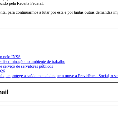
ecido pela Receita Federal.
tal para continuarmos a lutar por esta e por tantas outras demandas imp
do pelo INSS
e discriminação no ambiente de trabalho
 serviço de servidores públicos
026
ue protege a saúde mental de quem move a Previdência Social, o se
mail