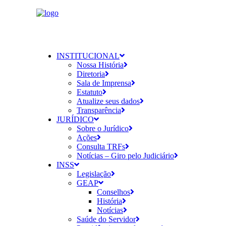
INSTITUCIONAL
Nossa História
Diretoria
Sala de Imprensa
Estatuto
Atualize seus dados
Transparência
JURÍDICO
Sobre o Jurídico
Ações
Consulta TRFs
Notícias – Giro pelo Judiciário
INSS
Legislação
GEAP
Conselhos
História
Notícias
Saúde do Servidor