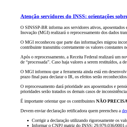
Atenção servidores do INSS: orientações sobre
O SINSSP-BR informa aos servidores ativos, aposentados e 
Inovação (MGI) realizará o reprocessamento dos dados tra
O MGI reconheceu que parte das informações migrou incorr
contribuinte transmitiu corretamente os valores constant
Após o reprocessamento, a Receita Federal realizará um n
de “processada”. Caso haja valores a serem restituídos, a de
O MGI informou que a ferramenta ainda está em desenvolvim
prazo final para declarar o IR, os efeitos serão reconhecido
O reprocessamento dará prioridade aos aposentados e pensio
prioridades serão tratados os demais casos de inconsistênci
É importante orientar que os contribuintes
NÃO PRECIS
Devem enviar declaração retificadora quem preencheu a
de
Corrigir a declaração utilizando rigorosamente os 
Informar o CNPJ matriz do INSS: 29.979.036/0001-4