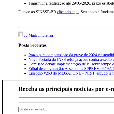
Transmitir a retificação até 29/05/2026, prazo estabel
Filie-se ao SINSSP-BR
clicando aqui
. Seu apoio é fundamen
by Marli Imprensa
Posts recentes
Prazo para compensação da greve de 2024 é estendi
Nova Portaria do INSS reforça ações contra assédio 
Comissão debate implementação de lei sobre tempo de
Edital de convocação: Assembleia SPPREV 06/08/2
Episódio #263 do MEGAFONE – NR-1: escudo legal q
Receba as principais notícias por e-