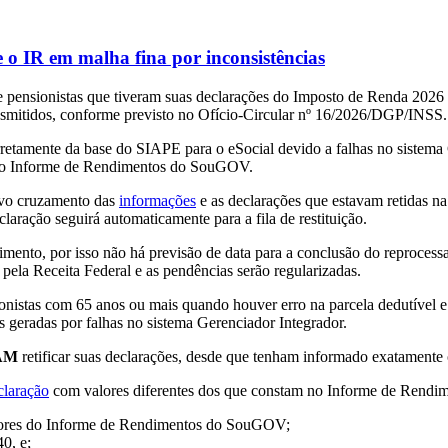
 o IR em malha fina por inconsistências
pensionistas que tiveram suas declarações do Imposto de Renda 2026 r
nsmitidos, conforme previsto no Ofício-Circular nº 16/2026/DGP/INSS.
etamente da base do SIAPE para o eSocial devido a falhas no sistema
es no Informe de Rendimentos do SouGOV.
ovo cruzamento das
informações
e as declarações que estavam retidas na 
claração seguirá automaticamente para a fila de restituição.
ento, por isso não há previsão de data para a conclusão do reprocessa
s pela Receita Federal e as pendências serão regularizadas.
nistas com 65 anos ou mais quando houver erro na parcela dedutível e 
as geradas por falhas no sistema Gerenciador Integrador.
AM
retificar suas declarações, desde que tenham informado exatamen
claração
com valores diferentes dos que constam no Informe de Rendime
valores do Informe de Rendimentos do SouGOV;
0, e;