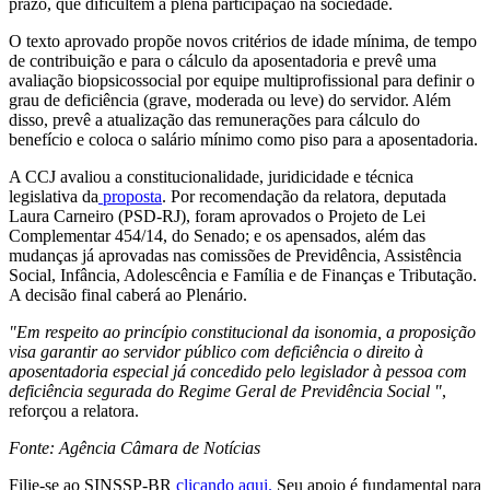
prazo, que dificultem a plena participação na sociedade.
O texto aprovado propõe novos critérios de idade mínima, de tempo
de contribuição e para o cálculo da aposentadoria e prevê uma
avaliação biopsicossocial por equipe multiprofissional para definir o
grau de deficiência (grave, moderada ou leve) do servidor. Além
disso, prevê a atualização das remunerações para cálculo do
benefício e coloca o salário mínimo como piso para a aposentadoria.
A CCJ avaliou a constitucionalidade, juridicidade e técnica
legislativa da
proposta
. Por recomendação da relatora, deputada
Laura Carneiro (PSD-RJ), foram aprovados o Projeto de Lei
Complementar 454/14, do Senado; e os apensados, além das
mudanças já aprovadas nas comissões de Previdência, Assistência
Social, Infância, Adolescência e Família e de Finanças e Tributação.
A decisão final caberá ao Plenário.
"Em respeito ao princípio constitucional da isonomia, a proposição
visa garantir ao servidor público com deficiência o direito à
aposentadoria especial já concedido pelo legislador à pessoa com
deficiência segurada do Regime Geral de Previdência Social "
,
reforçou a relatora.
Fonte: Agência Câmara de Notícias
Filie-se ao SINSSP-BR
clicando aqui.
Seu apoio é fundamental para