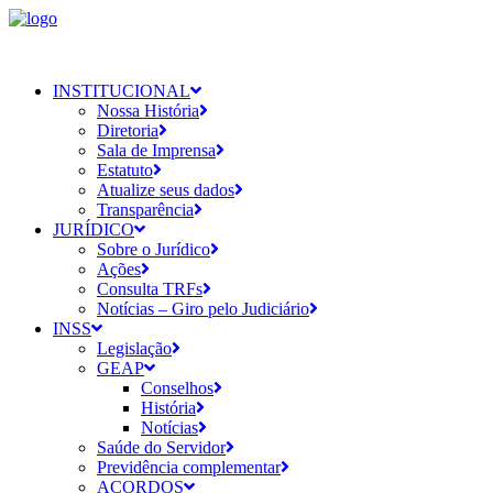
INSTITUCIONAL
Nossa História
Diretoria
Sala de Imprensa
Estatuto
Atualize seus dados
Transparência
JURÍDICO
Sobre o Jurídico
Ações
Consulta TRFs
Notícias – Giro pelo Judiciário
INSS
Legislação
GEAP
Conselhos
História
Notícias
Saúde do Servidor
Previdência complementar
ACORDOS