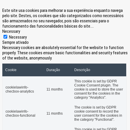
Este site usa cookies para melhorar a sua experiência enquanto navega
pelo site. Destes, os cookies que são categorizados como necessários
são armazenados no seu navegador, pois são essenciais para o
funcionamento das funcionalidades básicas do site.
...
Necessary
Necessary
Sempre ativado
Necessary cookies are absolutely essential for the website to function
properly. These cookies ensure basic functionalities and security features
of the website, anonymously.
Cookie
Duração
Descrição
This cookie is set by GDPR
Cookie Consent plugin. The
cookielawinfo-
11 months
cookie is used to store the user
checbox-analytics
consent for the cookies in the
category "Analytics".
The cookie is set by GDPR
cookielawinfo-
cookie consent to record the
11 months
checbox-functional
user consent for the cookies in
the category "Functional".
This cookie is set by GDPR