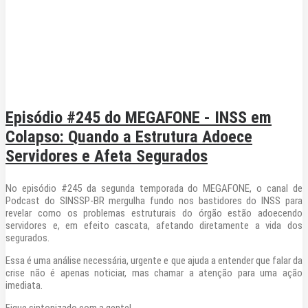
SPPREV
LEGISLAÇÃO
PREVIDÊNCIA
RGPS
LEGISLAÇÃO
Episódio #245 do MEGAFONE - INSS em
MEU INSS
Colapso: Quando a Estrutura Adoece
SITE DO INSS
Servidores e Afeta Segurados
FIQUE SABENDO
No episódio #245 da segunda temporada do MEGAFONE, o canal de
RPPS
Podcast do SINSSP-BR mergulha fundo nos bastidores do INSS para
revelar como os problemas estruturais do órgão estão adoecendo
LEGISLAÇÃO
servidores e, em efeito cascata, afetando diretamente a vida dos
ENTENDENDO A REFORMA
segurados.
Essa é uma análise necessária, urgente e que ajuda a entender que falar da
crise não é apenas noticiar, mas chamar a atenção para uma ação
SESC
imediata.
FAQ