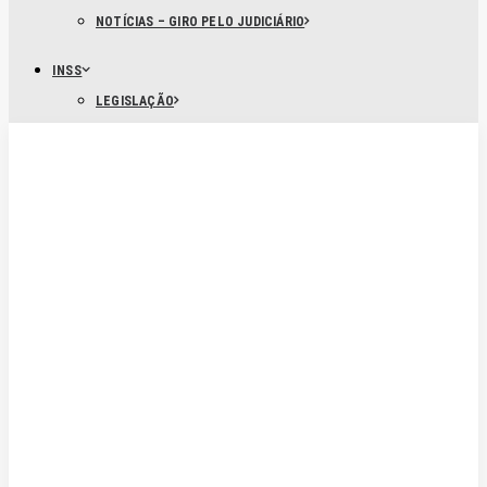
NOTÍCIAS – GIRO PELO JUDICIÁRIO
INSS
LEGISLAÇÃO
GEAP
CONSELHOS
HISTÓRIA
NOTÍCIAS
SAÚDE DO SERVIDOR
PREVIDÊNCIA COMPLEMENTAR
ACORDOS
ACORDE DE GREVE 2024
APOSENTADOS