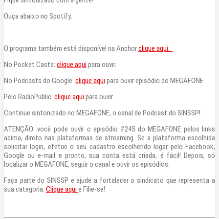
Fique sintonizado com a gente!
CONTATO
Ouça abaixo no Spotify:
E-MAIL
WHATSAPP
O programa também está disponível na Anchor
clique aqui.
No Pocket Casts:
clique aqui
para ouvir.
PESQUISAR
No Podcasts do Google:
clique aqui
para ouvir episódio do MEGAFONE
Pelo RadioPublic:
clique aqui
para ouvir.
Continue sintonizado no MEGAFONE, o canal de Podcast do SINSSP!
ATENÇÃO: você pode ouvir o episódio #245 do MEGAFONE pelos links
acima, direto nas plataformas de streaming. Se a plataforma escolhida
solicitar login, efetue o seu cadastro escolhendo logar pelo Facebook,
Google ou e-mail e pronto, sua conta está criada, é fácil! Depois, só
localizar o MEGAFONE, seguir o canal e ouvir os episódios.
Faça parte do SINSSP e ajude a fortalecer o sindicato que representa a
sua categoria.
Clique aqui
e Filie-se!